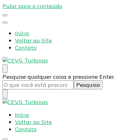
Pular para o conteúdo
Início
Voltar ao Site
Contato
CEVG Turbinas
Blog – CEVG Turbinas
Procurando
Pesquise qualquer coisa e pressione Enter.
algo?
CEVG Turbinas
Blog – CEVG Turbinas
Início
Voltar ao Site
Contato