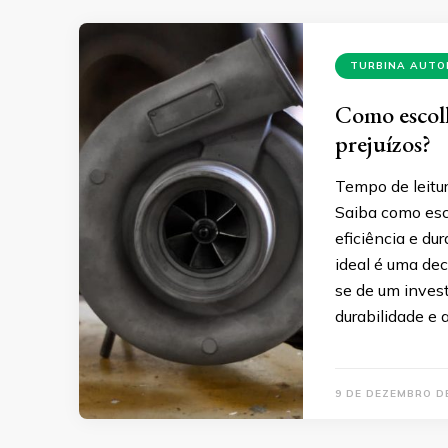
TURBINA AUTO
Como escolh
prejuízos?
Tempo de leitur
Saiba como esco
eficiência e dur
ideal é uma dec
se de um inves
durabilidade e 
9 DE DEZEMBRO D