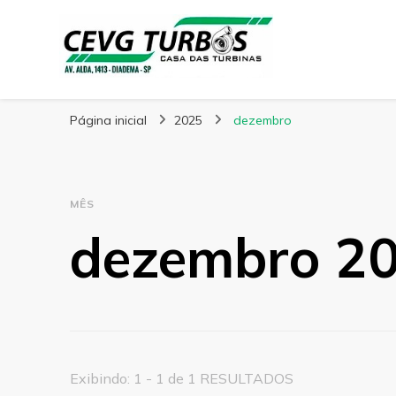
CEVG Turbinas
Blog – CEVG Turbinas
Página inicial
2025
dezembro
MÊS
dezembro 2
Exibindo: 1 - 1 de 1 RESULTADOS