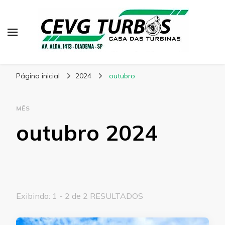
CEVG Turbinas
Blog – CEVG Turbinas
Página inicial
2024
outubro
MÊS
outubro 2024
Exibindo: 1 - 2 de 2 RESULTADOS