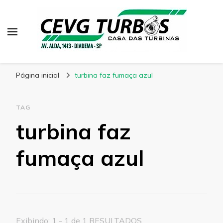
CEVG Turbinas
Blog – CEVG Turbinas
Página inicial
turbina faz fumaça azul
TAG
turbina faz
fumaça azul
Exibindo: 1 - 1 de 1 RESULTADOS