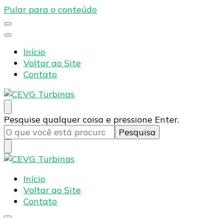
Pular para o conteúdo
Início
Voltar ao Site
Contato
CEVG Turbinas
Blog – CEVG Turbinas
Procurando
Pesquise qualquer coisa e pressione Enter.
algo?
CEVG Turbinas
Blog – CEVG Turbinas
Início
Voltar ao Site
Contato