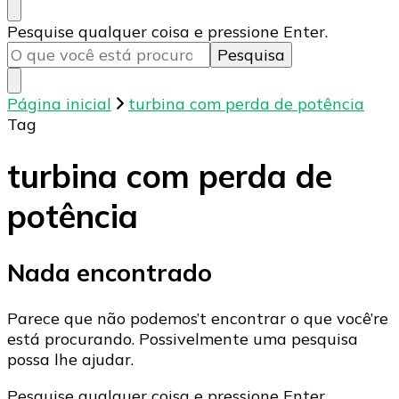
Procurando
Pesquise qualquer coisa e pressione Enter.
algo?
Página inicial
turbina com perda de potência
Tag
turbina com perda de
potência
Nada encontrado
Parece que não podemos’t encontrar o que você’re
está procurando. Possivelmente uma pesquisa
possa lhe ajudar.
Procurando
Pesquise qualquer coisa e pressione Enter.