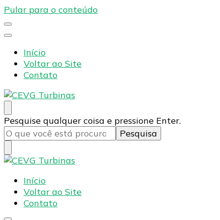
Pular para o conteúdo
Início
Voltar ao Site
Contato
CEVG Turbinas
Blog – CEVG Turbinas
Procurando
Pesquise qualquer coisa e pressione Enter.
algo?
CEVG Turbinas
Blog – CEVG Turbinas
Início
Voltar ao Site
Contato