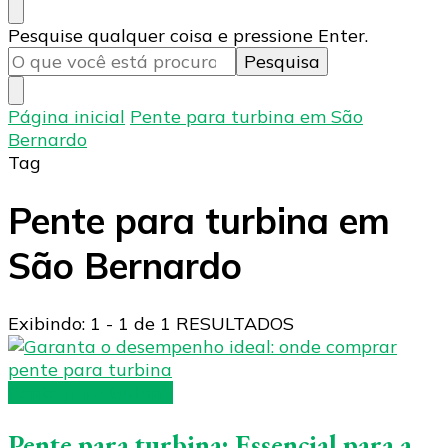
Procurando
Pesquise qualquer coisa e pressione Enter.
algo?
Página inicial
Pente para turbina em São
Bernardo
Tag
Pente para turbina em
São Bernardo
Exibindo: 1 - 1 de 1 RESULTADOS
Pente para turbina
Pente para turbina: Essencial para a