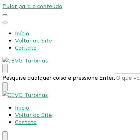
Pular para o conteúdo
Início
Voltar ao Site
Contato
CEVG Turbinas
Blog – CEVG Turbinas
Procurando
Pesquise qualquer coisa e pressione Enter.
algo?
CEVG Turbinas
Blog – CEVG Turbinas
Início
Voltar ao Site
Contato