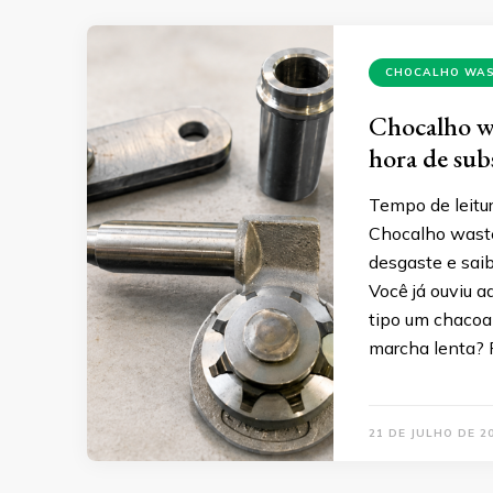
CHOCALHO WA
Chocalho wa
hora de subs
Tempo de leitur
Chocalho waste
desgaste e saib
Você já ouviu a
tipo um chacoa
marcha lenta? P
21 DE JULHO DE 2