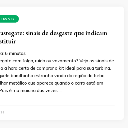
STEGATE
stegate: sinais de desgaste que indicam
tituir
a:
6
minutos
gate com folga, ruído ou vazamento? Veja os sinais de
a a hora certa de comprar o kit ideal para sua turbina.
quele barulhinho estranho vindo da região do turbo,
lhar metálico que aparece quando o carro está em
ois é, na maioria das vezes …
026