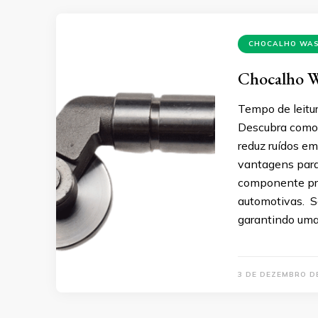
CHOCALHO WA
Chocalho Wa
Tempo de leitur
Descubra como
reduz ruídos e
vantagens para
componente pro
automotivas. Se
garantindo uma 
3 DE DEZEMBRO D