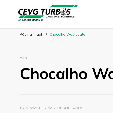
CEVG Turbinas
Blog – CEVG Turbinas
Página inicial
Chocalho Wastegate
TAG
Chocalho Wa
Exibindo: 1 - 2 de 2 RESULTADOS