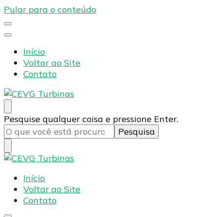
Pular para o conteúdo
Início
Voltar ao Site
Contato
CEVG Turbinas
Blog – CEVG Turbinas
Procurando
Pesquise qualquer coisa e pressione Enter.
algo?
CEVG Turbinas
Blog – CEVG Turbinas
Início
Voltar ao Site
Contato