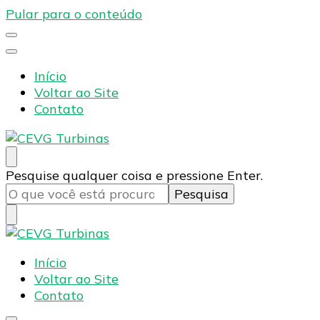
Pular para o conteúdo
Início
Voltar ao Site
Contato
CEVG Turbinas
Blog – CEVG Turbinas
Procurando
Pesquise qualquer coisa e pressione Enter.
algo?
CEVG Turbinas
Blog – CEVG Turbinas
Início
Voltar ao Site
Contato