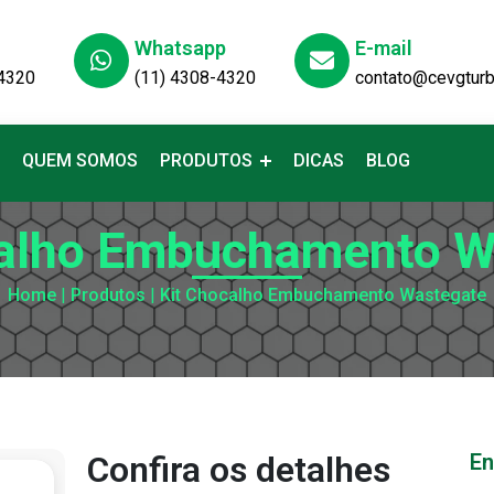
Whatsapp
E-mail
-4320
(11) 4308-4320
contato@cevgtur
QUEM SOMOS
PRODUTOS
DICAS
BLOG
calho Embuchamento W
Home
|
Produtos
|
Kit Chocalho Embuchamento Wastegate
Confira os detalhes
En