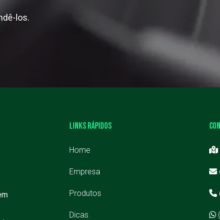
ndê-los.
LINKS RÁPIDOS
CO
Home
Empresa
Produtos
em
Dicas